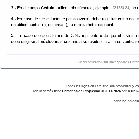
3.-
En el campo
Cédula
, utilice sólo números, ejemplo;
12123123
, no 
4.-
En caso de ser estudiante por convenio, debe registrar como doc
no utilice puntos (.), ni comas (,) u otro carácter especial.
5.-
En caso que sea alumno de CINU repitiente o de que el sistema 
debe dirigirse al
núcleo
más cercano a su residencia a fin de verificar 
Se recomienda usar navegadores Chrome
Todos los logos en este sitio son propiedad, y e
Todo lo demás tiene
Derechos de Propiedad © 2013-2024
por la
Univ
Todos los derech